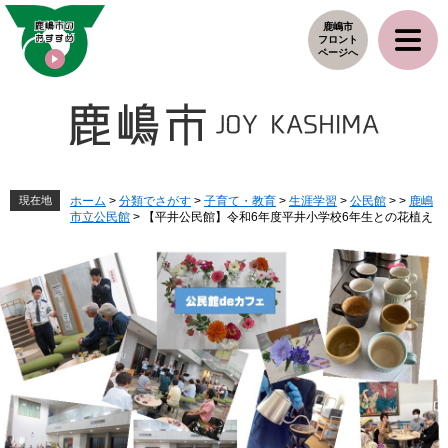
ペ
メ
鹿嶋市
ー
ニ
フロント
ジ
ュ
ページへ
の
ー
先
を
頭
飛
で
ば
す
し
。
て
本
現在地
ホーム
>
分類でさがす
>
子育て・教育
>
生涯学習
>
公民館
>
>
鹿嶋
市立公民館
>
【平井公民館】令和6年度平井小学校6年生との花植え
文
へ