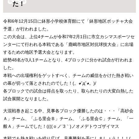
た！
令和6年12月15日に鉢形小学校体育館にて「鉢形地区ボッチャ大会
予選」が行われました。
この大会は、上位4チームが令和7年2月1日に市立カシマスポーツセ
ンターにて行われる本戦である「鹿嶋市地区対抗球技大会」に出場
するための地区予選大会となります。
総勢48名が3人1チームとなり、4ブロックに分かれ試合が行われま
した。
本戦への出場権利をゲットすべく、チームの威信をかけた熱き戦い
の幕が切って落とされたのでした！(。◕ˇдˇ​◕。)/
各ブロックでの試合は得点を取ったり、取られたりの大変白熱した
試合展開となりました。
大混戦巻き起こる中、見事各ブロック優勝したのは・・・「高砂会
Ａ」チーム、「ふる里会Ｂ」チーム、「ふる里会Ｃ」チーム、「一
般Ａ」チームでした！((((ｏノ´3｀)ノオメデトウゴザイマス
本戦でも熱き戦いを繰り広げ、見事勝利を手にしましょう！！！(。