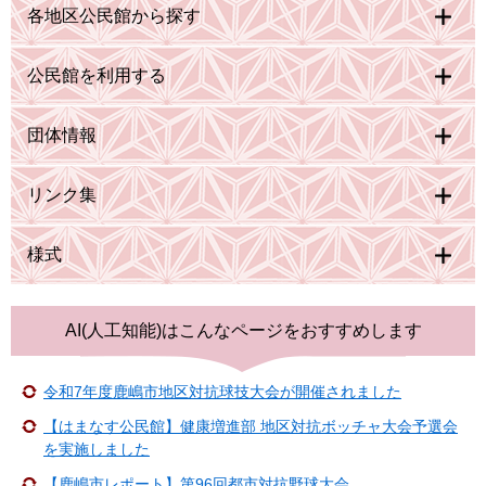
各地区公民館から探す
公民館を利用する
団体情報
リンク集
様式
AI(人工知能)は
こんなページをおすすめします
令和7年度鹿嶋市地区対抗球技大会が開催されました
【はまなす公民館】健康増進部 地区対抗ボッチャ大会予選会
を実施しました
【鹿嶋市レポート】第96回都市対抗野球大会