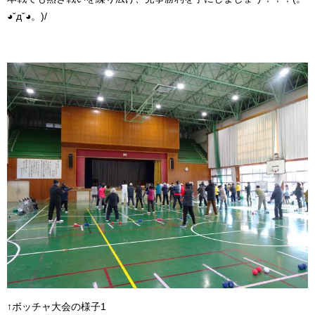
◕ˇдˇ​◕。)/
↑ボッチャ大会の様子1