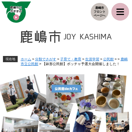
ペ
メ
鹿嶋市
ー
ニ
フロント
ジ
ュ
ページへ
の
ー
先
を
頭
飛
で
ば
す
し
。
て
本
現在地
ホーム
>
分類でさがす
>
子育て・教育
>
生涯学習
>
公民館
>
>
鹿嶋
市立公民館
>
【鉢形公民館】ボッチャ予選大会開催しました！
文
へ