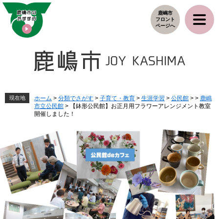
ペ
メ
鹿嶋市
ー
ニ
フロント
ジ
ュ
ページへ
の
ー
先
を
頭
飛
で
ば
す
し
。
て
本
現在地
ホーム
>
分類でさがす
>
子育て・教育
>
生涯学習
>
公民館
>
>
鹿嶋
市立公民館
>
【鉢形公民館】お正月用フラワーアレンジメント教室
文
開催しました！
へ