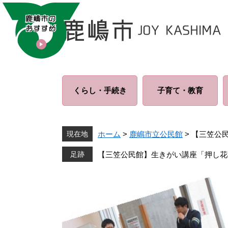
ペ
メ
ー
ニ
ジ
ュ
の
ー
先
を
頭
飛
で
ば
くらし・
手続き
子育て・
教育
す
し
。
て
本
文
現在地
ホーム
>
鹿嶋市立公民館
>
【三笠公
へ
【三笠公民館】生きがい講座「押し花