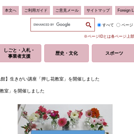
本文へ
ご利用ガイド
ご意見メール
サイトマップ
Foreign 
G
すべて
ページ
o
o
※ページIDとは各ページ上
g
l
しごと・入札・
e
歴史・
文化
スポーツ
事業者支援
カ
ス
タ
ム
民館】生きがい講座「押し花教室」を開催しました
検
索
教室」を開催しました