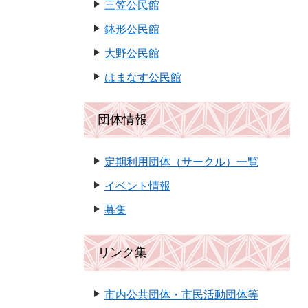
三笠公民館
鉢形公民館
大野公民館
はまなす公民館
団体情報
定期利用団体（サークル）一覧
イベント情報
募集
リンク集
市内公共団体・市民活動団体等