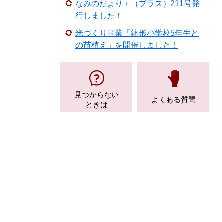
なみのだより＋（プラス）211号発
行しました！
米づくり事業「鉢形小学校5年生と
の苗植え」を開催しました！
見つからない
よくある質問
ときは