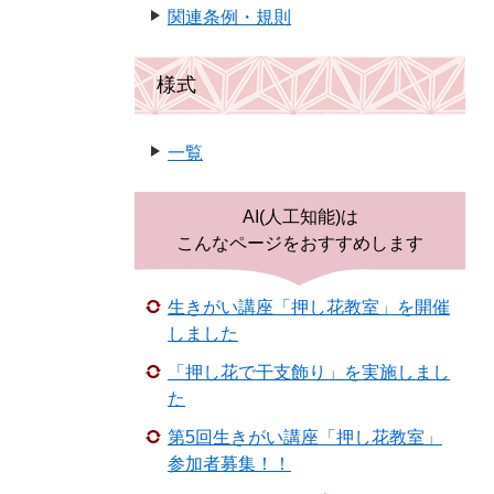
関連条例・規則
様式
一覧
AI(人工知能)は
こんなページをおすすめします
生きがい講座「押し花教室」を開催
しました
「押し花で干支飾り」を実施しまし
た
第5回生きがい講座「押し花教室」
参加者募集！！