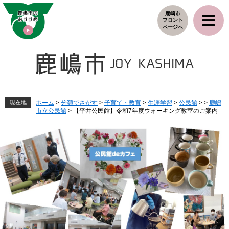
ペ
メ
鹿嶋市
ー
ニ
フロント
ジ
ュ
ページへ
の
ー
先
を
頭
飛
で
ば
す
し
。
て
本
現在地
ホーム
>
分類でさがす
>
子育て・教育
>
生涯学習
>
公民館
>
>
鹿嶋
市立公民館
>
【平井公民館】令和7年度ウォーキング教室のご案内
文
へ