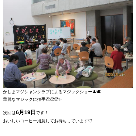
かしまマジシャンクラブによるマジックショー🎩🕊
華麗なマジックに拍手👏👏👏✨
6月19日
次回は
です！
おいしいコーヒー用意してお待ちしています♡