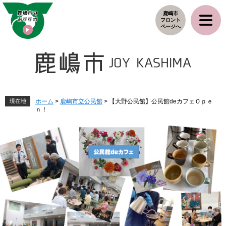
ペ
メ
鹿嶋市
ー
ニ
フロント
ジ
ュ
ページへ
の
ー
先
を
頭
飛
で
ば
す
し
。
て
本
現在地
ホーム
>
鹿嶋市立公民館
>
【大野公民館】公民館deカフェＯｐｅ
ｎ！
文
へ