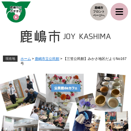
ペ
メ
鹿嶋市
ー
ニ
フロント
ジ
ュ
ページへ
の
ー
先
を
頭
飛
で
ば
す
し
。
て
本
現在地
ホーム
>
鹿嶋市立公民館
>
【三笠公民館】みかさ地区だよりNo167
号
文
へ