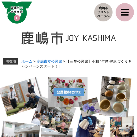
ペ
メ
鹿嶋市
ー
ニ
フロント
ジ
ュ
ページへ
の
ー
先
を
頭
飛
で
ば
す
し
。
て
本
現在地
ホーム
>
鹿嶋市立公民館
>
【三笠公民館】令和7年度 健康づくりキ
ャンペーンスタート！！
文
へ