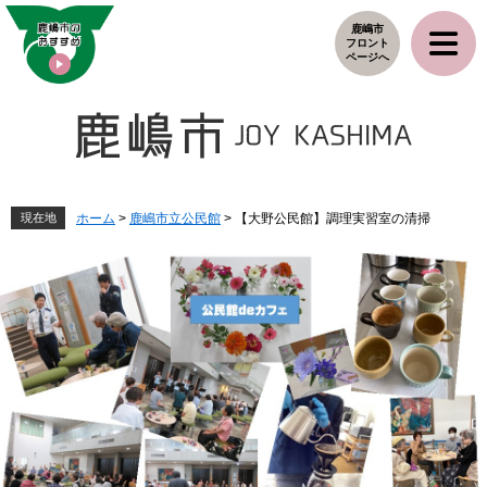
ペ
メ
鹿嶋市
ー
ニ
フロント
ジ
ュ
ページへ
の
ー
先
を
頭
飛
で
ば
す
し
。
て
本
現在地
ホーム
>
鹿嶋市立公民館
>
【大野公民館】調理実習室の清掃
文
へ