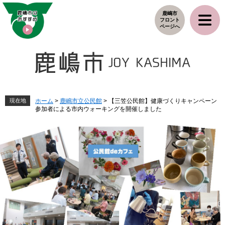
ペ
メ
鹿嶋市
ー
ニ
フロント
ジ
ュ
ページへ
の
ー
先
を
頭
飛
で
ば
す
し
。
て
本
現在地
ホーム
>
鹿嶋市立公民館
>
【三笠公民館】健康づくりキャンペーン
参加者による市内ウォーキングを開催しました
文
へ