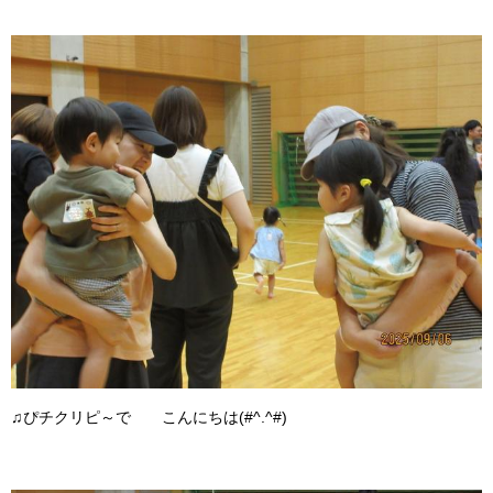
♫ぴチクリピ～で こんにちは(#^.^#)