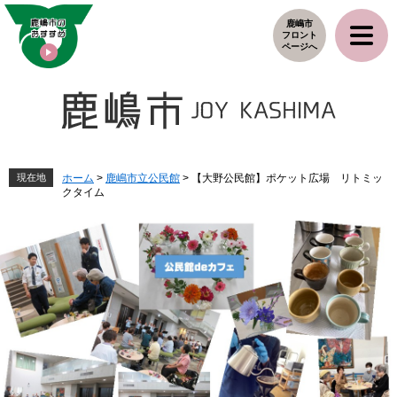
ペ
メ
鹿嶋市
ー
ニ
フロント
ジ
ュ
ページへ
の
ー
先
を
頭
飛
で
ば
す
し
。
て
本
現在地
ホーム
>
鹿嶋市立公民館
>
【大野公民館】ポケット広場 リトミッ
クタイム
文
へ