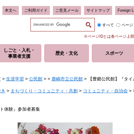
本文へ
ご利用ガイド
ご意見メール
サイトマップ
Foreign 
G
すべて
ページ
o
o
※ページIDとは各ページ上
g
l
しごと・入札・
e
歴史・
文化
スポーツ
事業者支援
カ
ス
タ
ム
育
>
生涯学習
>
公民館
>
>
鹿嶋市立公民館
>
【豊郷公民館】『タイ
検
索
続き
>
まちづくり・コミュニティ・共創
>
コミュニティ・自治会
>
ト体験』参加者募集