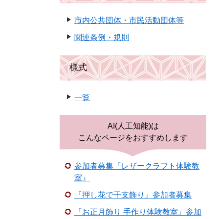
市内公共団体・市民活動団体等
関連条例・規則
様式
一覧
AI(人工知能)は
こんなページをおすすめします
参加者募集『レザークラフト体験教
室』
『押し花で干支飾り』参加者募集
『お正月飾り 手作り体験教室』参加