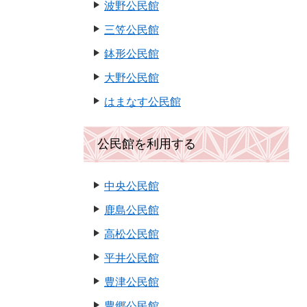
波野公民館
三笠公民館
鉢形公民館
大野公民館
はまなす公民館
公民館を利用する
中央公民館
鹿島公民館
高松公民館
平井公民館
豊津公民館
豊郷公民館