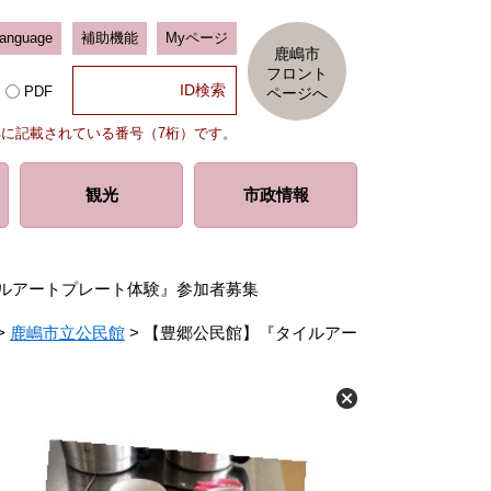
Language
補助機能
Myページ
鹿嶋市
フロント
PDF
ページへ
部に記載されている番号（7桁）です。
観光
市政情報
ルアートプレート体験』参加者募集
>
鹿嶋市立公民館
>
【豊郷公民館】『タイルアー