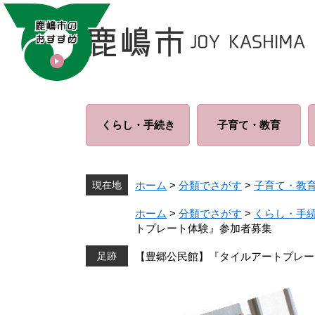
ペ
メ
ー
ニ
ジ
ュ
の
ー
先
を
頭
飛
で
ば
くらし・
手続き
子育て・
教育
す
し
。
て
本
文
現在地
ホーム
>
分類でさがす
>
子育て・教
へ
ホーム
>
分類でさがす
>
くらし・手
トプレート体験』参加者募集
【豊郷公民館】『タイルアートプレー