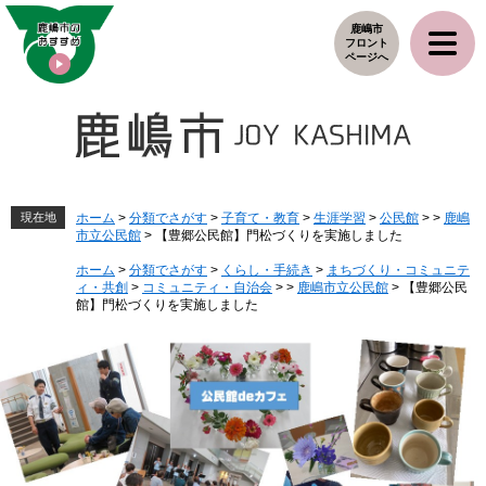
ペ
メ
鹿嶋市
ー
ニ
フロント
ジ
ュ
ページへ
の
ー
先
を
頭
飛
で
ば
す
し
。
て
本
現在地
ホーム
>
分類でさがす
>
子育て・教育
>
生涯学習
>
公民館
>
>
鹿嶋
市立公民館
>
【豊郷公民館】門松づくりを実施しました
文
へ
ホーム
>
分類でさがす
>
くらし・手続き
>
まちづくり・コミュニテ
ィ・共創
>
コミュニティ・自治会
>
>
鹿嶋市立公民館
>
【豊郷公民
館】門松づくりを実施しました