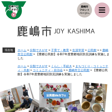
ペ
メ
鹿嶋市
ー
ニ
フロント
ジ
ュ
ページへ
の
ー
先
を
頭
飛
で
ば
す
し
。
て
本
現在地
ホーム
>
分類でさがす
>
子育て・教育
>
生涯学習
>
公民館
>
>
鹿嶋
市立公民館
>
【豊郷公民館】令和7年度豊郷地区防災訓練を実施しま
文
した
へ
ホーム
>
分類でさがす
>
くらし・手続き
>
まちづくり・コミュニテ
ィ・共創
>
コミュニティ・自治会
>
>
鹿嶋市立公民館
>
【豊郷公民
館】令和7年度豊郷地区防災訓練を実施しました