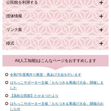
公民館を利用する
団体情報
リンク集
様式
AI(人工知能)は
こんなページをおすすめします
令和7年度凧作り教室・凧あげ大会を行います
はちっこサポーター主催「もちつき＆凧揚げ大会」開催しま
した
【高松公民館】たかまつだより
はちっこサポーター主催「もちつき＆凧揚げ大会」開催のお
しらせ