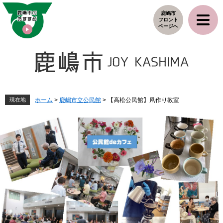
ペ
メ
鹿嶋市
ー
ニ
フロント
ジ
ュ
ページへ
の
ー
先
を
頭
飛
で
ば
す
し
。
て
本
現在地
ホーム
>
鹿嶋市立公民館
>
【高松公民館】凧作り教室
文
へ