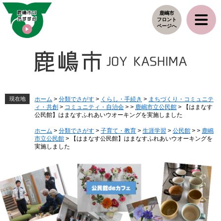
ペ
メ
鹿嶋市
ー
ニ
フロント
ジ
ュ
ページへ
の
ー
先
を
頭
飛
で
ば
す
し
。
て
本
現在地
ホーム
>
分類でさがす
>
くらし・手続き
>
まちづくり・コミュニテ
ィ・共創
>
コミュニティ・自治会
>
>
鹿嶋市立公民館
>
【はまなす
文
公民館】はまなすふれあいウオーキングを実施しました
へ
ホーム
>
分類でさがす
>
子育て・教育
>
生涯学習
>
公民館
>
>
鹿嶋
市立公民館
>
【はまなす公民館】はまなすふれあいウオーキングを
実施しました