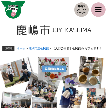
ペ
メ
鹿嶋市
ー
ニ
フロント
ジ
ュ
ページへ
の
ー
先
を
頭
飛
で
ば
す
し
。
て
本
現在地
ホーム
>
鹿嶋市立公民館
>
【大野公民館】公民館deカフェです！
文
へ