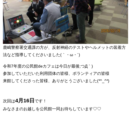
鹿嶋警察署交通課の方が、反射神経のテストやヘルメットの装着方
法など指導してくださいました(｀・ω・´)ゞ
令和7年度の公民館deカフェは今日が最後;つД｀)
参加していただいた利用団体の皆様、ボランティアの皆様
来館してくださった皆様、ありがとうございました(*^_^*)
4月16日
次回は
です！
みなさまのお越しを公民館一同お待ちしています♡♡