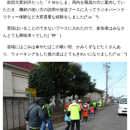
前回大変好評だった「ＦＭかしま」局内を職員の方に案内してい
ただき、機材の使い方の説明や放送ブースに入ってラジオパーソナ
リティー体験など大変貴重な経験をしました(*´ω｀*)
普段はいることのできないブースに入れたので、参加者はみなさ
んとても興味津々でした( ´艸｀)
道端にはごみは傘やたばこの吸い殻、かみくずなどたくさんあ
り、ウォーキングをした後の道はとてもきれいになりました(*´ω｀*)