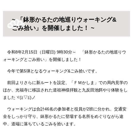
~ 「鉢形かるたの地巡りウォーキング&
ごみ拾い」を開催しました！ ~
令和8年2月15日（日曜日) 9時30分～ 「鉢形かるたの地巡りウ
ォーキングとごみ拾い」を開催しました！
今年で第5弾となるウォーキング&ごみ拾いです。
前回よりさらに新ルートを設定、「ＦＭかしま」での局内見学の
ほか、光福寺に移設された道祖神様拝観と九反田池餌やり体験をし
ましたヾ(≧▽≦)ノ
ウォーキングは合計46名の参加者と役員が2班に分かれ、交通安
全をしっかり守り、鉢形かるたに登場する名所をめぐりながら途
中、道端に落ちているごみを拾います。