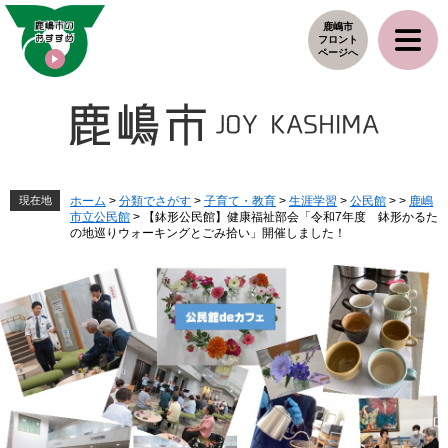
ペ
メ
鹿嶋市
ー
ニ
フロント
ジ
ュ
ページへ
の
ー
先
を
頭
飛
で
ば
す
し
。
て
本
現在地
ホーム
>
分類でさがす
>
子育て・教育
>
生涯学習
>
公民館
>
>
鹿嶋
市立公民館
>
【鉢形公民館】健康福祉部会「令和7年度 鉢形かるた
文
の地巡りウォーキングとごみ拾い」開催しました！
へ