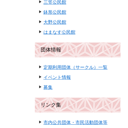
三笠公民館
鉢形公民館
大野公民館
はまなす公民館
団体情報
定期利用団体（サークル）一覧
イベント情報
募集
リンク集
市内公共団体・市民活動団体等