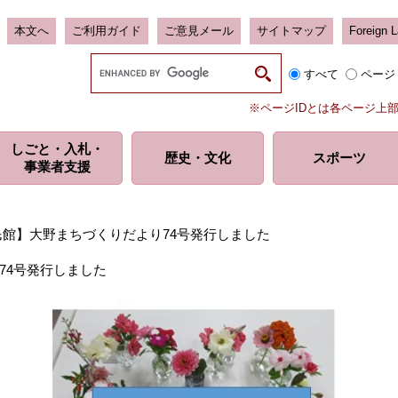
本文へ
ご利用ガイド
ご意見メール
サイトマップ
Foreign 
G
すべて
ページ
o
o
※ページIDとは各ページ上
g
l
しごと・入札・
e
歴史・
文化
スポーツ
事業者支援
カ
ス
タ
ム
民館】大野まちづくりだより74号発行しました
検
索
74号発行しました