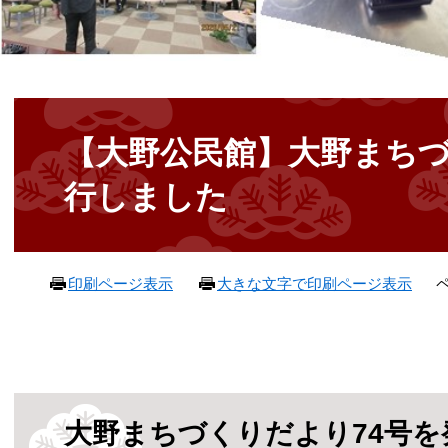
本
文
【大野公民館】大野まちづ
行しました
ペ
印刷ページ表示
大きな文字で印刷ページ表示
大野まちづくりだより74号