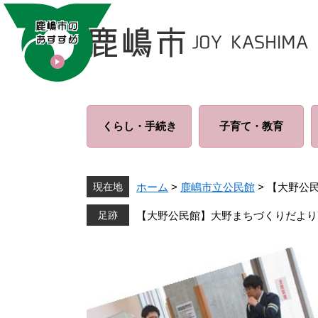
ペ
メ
ー
ニ
ジ
ュ
の
ー
先
を
頭
飛
で
ば
くらし・
手続き
子育て・
教育
す
し
。
て
本
文
現在地
ホーム
>
鹿嶋市立公民館
>
【大野公
へ
【大野公民館】大野まちづくりだより