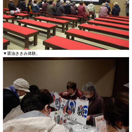
▼醤油ききみ体験。