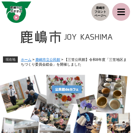
ペ
メ
鹿嶋市
ー
ニ
フロント
ジ
ュ
ページへ
の
ー
先
を
頭
飛
で
ば
す
し
。
て
本
現在地
ホーム
>
鹿嶋市立公民館
>
【三笠公民館】令和8年度「三笠地区ま
ちづくり委員会総会」を開催しました
文
へ