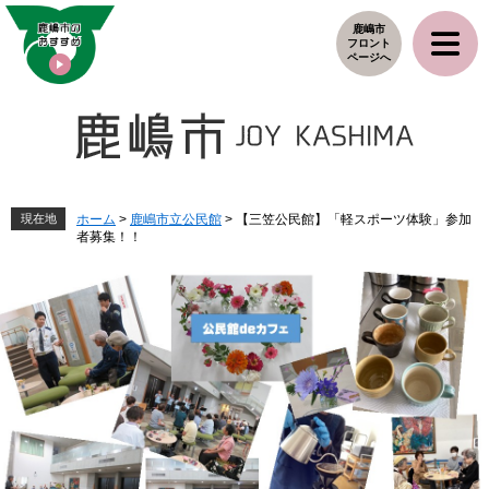
ペ
メ
鹿嶋市
ー
ニ
フロント
ジ
ュ
ページへ
の
ー
先
を
頭
飛
で
ば
す
し
。
て
本
現在地
ホーム
>
鹿嶋市立公民館
>
【三笠公民館】「軽スポーツ体験」参加
者募集！！
文
へ