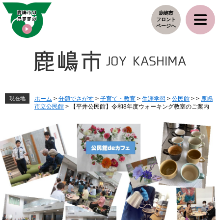
ペ
メ
鹿嶋市
ー
ニ
フロント
ジ
ュ
ページへ
の
ー
先
を
頭
飛
で
ば
す
し
。
て
本
現在地
ホーム
>
分類でさがす
>
子育て・教育
>
生涯学習
>
公民館
>
>
鹿嶋
市立公民館
>
【平井公民館】令和8年度ウォーキング教室のご案内
文
へ