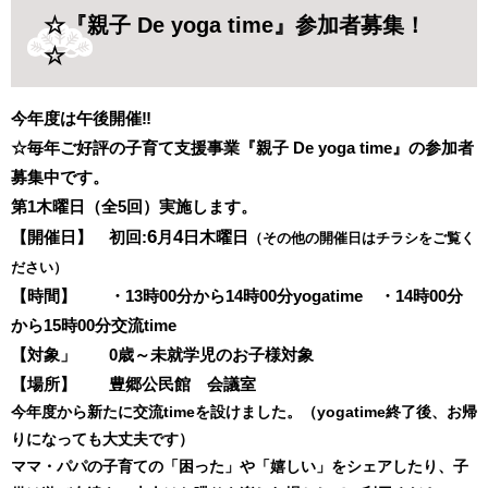
☆『親子 De yoga time』参加者募集！
☆
今年度は午後開催‼
☆毎年ご好評の子育て支援事業『親子 De yoga time
』の参加者
募集中です。
第1木曜日（全5回）
実施します。
6
4
【開催日】 初回:
月
日木曜日
（その他の開催日はチラシをご覧く
ださい）
【時間】 ・13時00分から14時00分yogatime ・14時00分
から15時00分交流time
【対象」 0歳～未就学児のお子様対象
【場所】
豊郷公民館 会議室
今年度から新たに交流timeを設けました。（yogatime終了後、お帰
りになっても大丈夫です）
ママ・パパの子育ての「困った」や「嬉しい」をシェアしたり、子