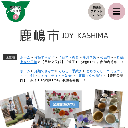
ペ
メ
鹿嶋市
ー
ニ
フロント
ジ
ュ
ページへ
の
ー
先
を
頭
飛
で
ば
す
し
。
て
本
現在地
ホーム
>
分類でさがす
>
子育て・教育
>
生涯学習
>
公民館
>
>
鹿嶋
市立公民館
>
【豊郷公民館】『親子 De yoga time』参加者募集！！
文
へ
ホーム
>
分類でさがす
>
くらし・手続き
>
まちづくり・コミュニテ
ィ・共創
>
コミュニティ・自治会
>
>
鹿嶋市立公民館
>
【豊郷公民
館】『親子 De yoga time』参加者募集！！