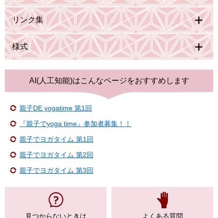
リンク集
様式
AI(人工知能)は
こんなページをおすすめします
親子DE yogatime 第1回
『親子でyoga time』参加者募集！！
親子でヨガタイム 第1回
親子でヨガタイム 第2回
親子でヨガタイム 第3回
見つからない
ときは
よくある質問