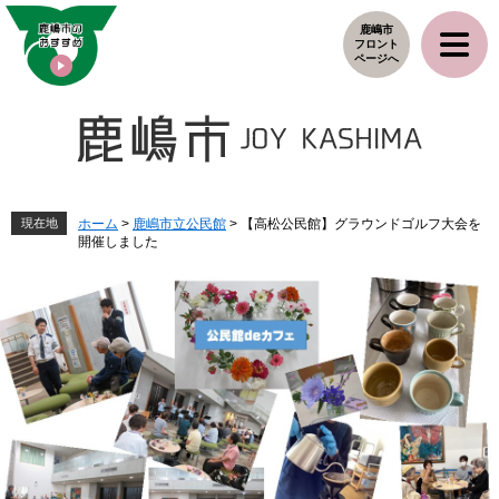
ペ
メ
鹿嶋市
ー
ニ
フロント
ジ
ュ
ページへ
の
ー
先
を
頭
飛
で
ば
す
し
。
て
本
現在地
ホーム
>
鹿嶋市立公民館
>
【高松公民館】グラウンドゴルフ大会を
開催しました
文
へ