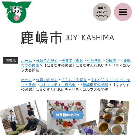
ペ
メ
鹿嶋市
ー
ニ
フロント
ジ
ュ
ページへ
の
ー
先
を
頭
飛
で
ば
す
し
。
て
本
現在地
ホーム
>
分類でさがす
>
子育て・教育
>
生涯学習
>
公民館
>
>
鹿嶋
市立公民館
>
【はまなす公民館】はまなすふれあいチャリティゴル
文
フ大会開催
へ
ホーム
>
分類でさがす
>
くらし・手続き
>
まちづくり・コミュニテ
ィ・共創
>
コミュニティ・自治会
>
>
鹿嶋市立公民館
>
【はまなす
公民館】はまなすふれあいチャリティゴルフ大会開催