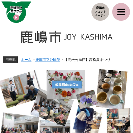
ペ
メ
鹿嶋市
ー
ニ
フロント
ジ
ュ
ページへ
の
ー
先
を
頭
飛
で
ば
す
し
。
て
本
現在地
ホーム
>
鹿嶋市立公民館
>
【高松公民館】高松夏まつり
文
へ