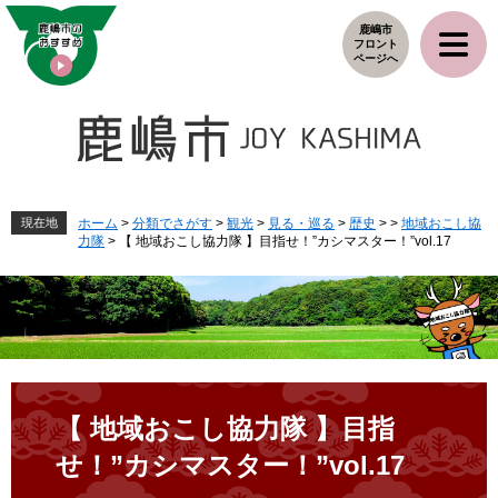
ペ
メ
鹿嶋市
ー
ニ
フロント
ジ
ュ
ページへ
の
ー
先
を
頭
飛
で
ば
す
し
。
て
本
現在地
ホーム
>
分類でさがす
>
観光
>
見る・巡る
>
歴史
>
>
地域おこし協
力隊
>
【 地域おこし協力隊 】目指せ！”カシマスター！”vol.17
文
へ
本
文
【 地域おこし協力隊 】目指
せ！”カシマスター！”vol.17