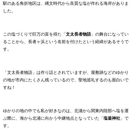
駅のある角折地区は、縄文時代から良質な塩が作れる海岸がありま
した。
この塩づくりで巨万の富を得た「
文太長者物語
」の舞台になってい
ることから、長者ヶ浜という名前を付けたという経緯があるそうで
す。
「文太長者物語」は作り話とされていますが、屋敷跡などのゆかり
の地が市内にたくさん残っているので、聖地巡礼するのも面白いで
すね！
ゆかりの地の中でも私が好きなのは、北浦から関東内陸部へ塩を運
ぶ際に、海から北浦に向かう中継地点となっていた「
塩釜神社
」で
す。