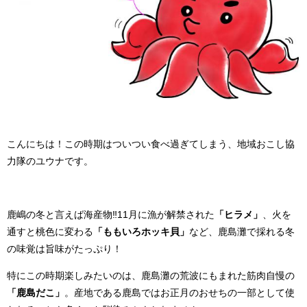
こんにちは！この時期はついつい食べ過ぎてしまう、地域おこし協
力隊のユウナです。
鹿嶋の冬と言えば海産物‼11月に漁が解禁された
「ヒラメ」
、火を
通すと桃色に変わる
「ももいろホッキ貝」
など、鹿島灘で採れる冬
の味覚は旨味がたっぷり！
特にこの時期楽しみたいのは、鹿島灘の荒波にもまれた筋肉自慢の
「鹿島だこ」
。産地である鹿島ではお正月のおせちの一部として使