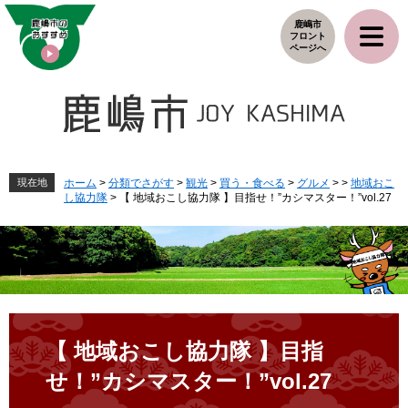
ペ
メ
鹿嶋市
ー
ニ
フロント
ジ
ュ
ページへ
の
ー
先
を
頭
飛
で
ば
す
し
。
て
本
現在地
ホーム
>
分類でさがす
>
観光
>
買う・食べる
>
グルメ
>
>
地域おこ
し協力隊
>
【 地域おこし協力隊 】目指せ！”カシマスター！”vol.27
文
へ
本
文
【 地域おこし協力隊 】目指
せ！”カシマスター！”vol.27