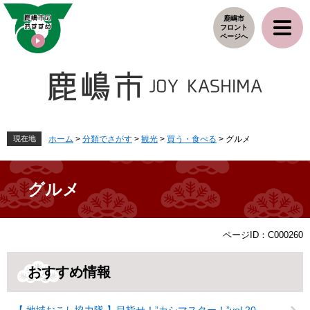
ペ
メ
鹿嶋市
ー
ニ
フロント
ジ
ュ
ページへ
の
ー
先
を
頭
飛
で
ば
す
し
。
て
本
現在地
ホーム
>
分類でさがす
>
観光
>
買う・食べる
>
グルメ
文
へ
グルメ
本
ページID：C000260
文
おすすめ情報