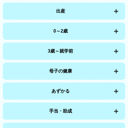
出産
0～2歳
3歳～就学前
母子の健康
あずかる
手当・助成