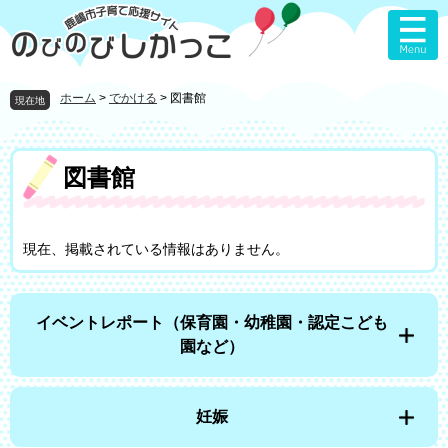
ペ
メ
ー
ニ
ジ
ュ
の
ー
先
を
ホーム
>
でかける
>
図書館
現在地
頭
飛
で
ば
す
し
本
図書館
。
て
文
本
文
へ
現在、掲載されている情報はありません。
イベントレポート（保育園・幼稚園・認定こども
園など）
妊娠