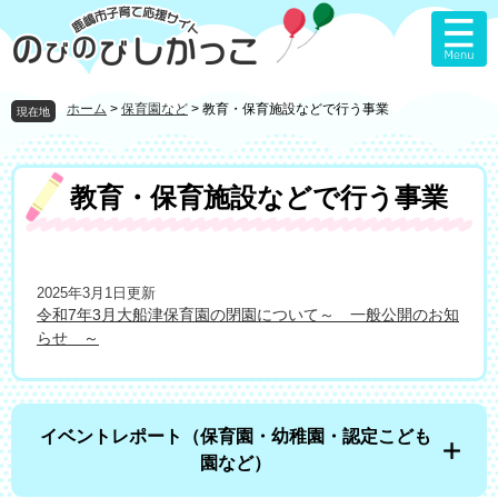
ペ
メ
ー
ニ
ジ
ュ
の
ー
先
を
ホーム
>
保育園など
>
教育・保育施設などで行う事業
現在地
頭
飛
で
ば
す
し
本
教育・保育施設などで行う事業
。
て
文
本
文
へ
2025年3月1日更新
令和7年3月大船津保育園の閉園について～ 一般公開のお知
らせ ～
イベントレポート（保育園・幼稚園・認定こども
園など）