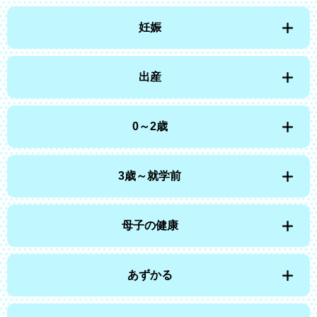
妊娠
出産
0～2歳
3歳～就学前
母子の健康
あずかる