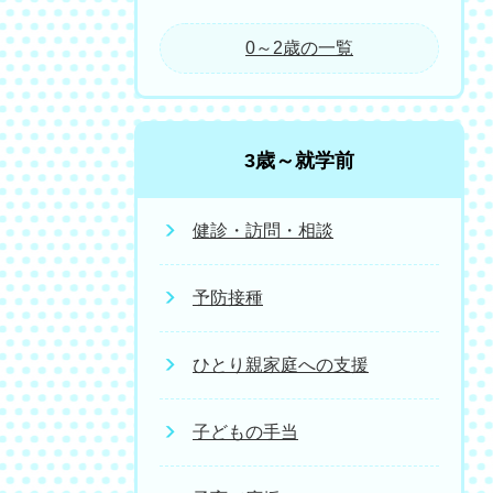
0～2歳の一覧
3歳～就学前
健診・訪問・相談
予防接種
ひとり親家庭への支援
子どもの手当