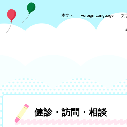
本文へ
Foreign Language
文
本
健診・訪問・相談
文