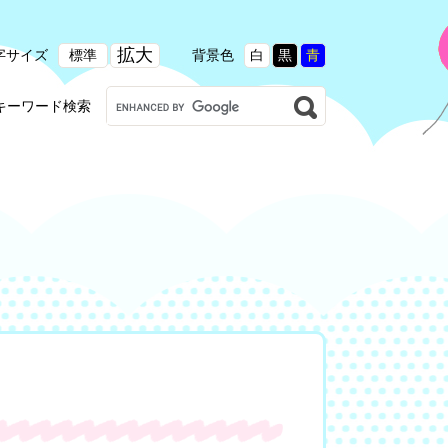
拡大
字サイズ
標準
背景色
白
黒
青
G
キーワード検索
o
o
g
l
e
カ
ス
タ
ム
検
索