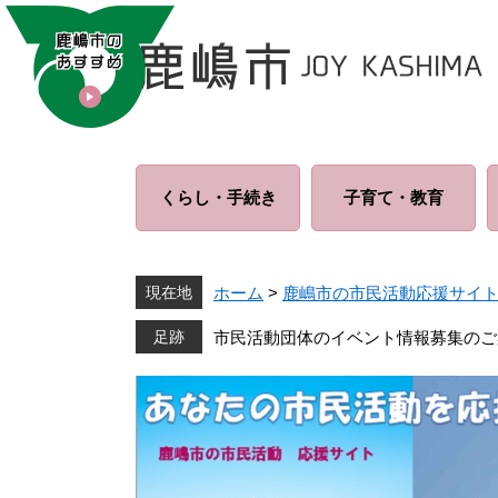
ペ
メ
ー
ニ
ジ
ュ
の
ー
先
を
頭
飛
で
ば
くらし・
手続き
子育て・
教育
す
し
。
て
本
文
現在地
ホーム
>
鹿嶋市の市民活動応援サイ
へ
市民活動団体のイベント情報募集のご