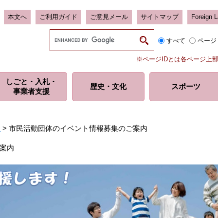
本文へ
ご利用ガイド
ご意見メール
サイトマップ
Foreign 
G
すべて
ページ
o
o
※ページIDとは各ページ上
g
l
しごと・入札・
e
歴史・
文化
スポーツ
事業者支援
カ
ス
タ
ム
ト
>
市民活動団体のイベント情報募集のご案内
検
索
案内