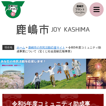
ペ
メ
鹿嶋市
ー
ニ
フロント
ジ
ュ
ページへ
の
ー
先
を
頭
飛
で
ば
す
し
。
て
本
現在地
ホーム
>
鹿嶋市の市民活動応援サイト
>
令和5年度コミュニティ助
成事業について（宝くじ社会貢献広報事業）
文
へ
本
文
令和5年度コミュニティ助成事