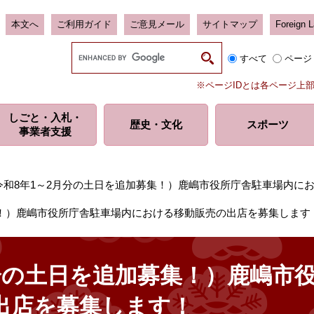
本文へ
ご利用ガイド
ご意見メール
サイトマップ
Foreign 
G
すべて
ページ
o
o
※ページIDとは各ページ上
g
l
しごと・入札・
e
歴史・
文化
スポーツ
事業者支援
カ
ス
タ
ム
令和8年1～2月分の土日を追加募集！）鹿嶋市役所庁舎駐車場内に
検
索
集！）鹿嶋市役所庁舎駐車場内における移動販売の出店を募集します
月分の土日を追加募集！）鹿嶋市
出店を募集します！