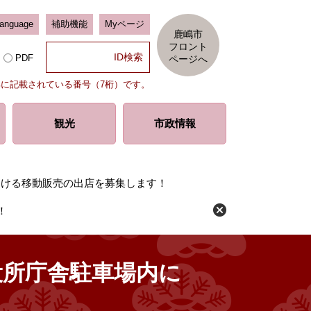
Language
補助機能
Myページ
鹿嶋市
フロント
PDF
ページへ
部に記載されている番号（7桁）です。
観光
市政情報
おける移動販売の出店を募集します！
！
役所庁舎駐車場内に