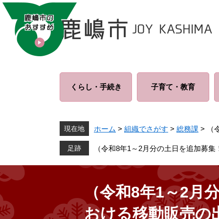
ペ
メ
ー
ニ
ジ
ュ
の
ー
先
を
頭
飛
で
ば
くらし・
手続き
子育て・
教育
す
し
。
て
本
文
現在地
ホーム
>
組織でさがす
>
総務課
>
（
へ
（令和8年1～2月分の土日を追加募
（令和8年1～2
おける移動販売の