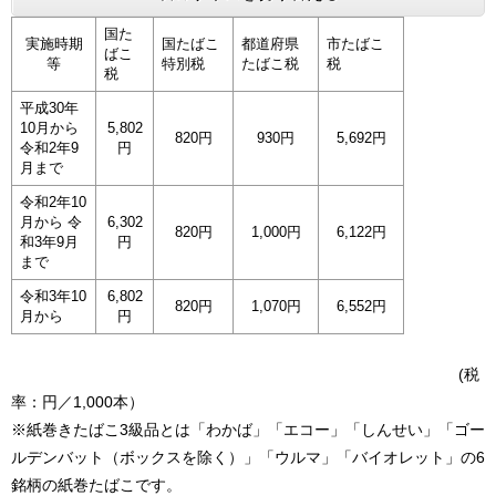
国た
実施時期
国たばこ
都道府県
市たばこ
ばこ
等
特別税
たばこ税
税
税
平成30年
10月から
5,802
820円
930円
5,692円
令和2年9
円
月まで
令和2年10
月から 令
6,302
820円
1,000円
6,122円
和3年9月
円
まで
令和3年10
6,802
820円
1,070円
6,552円
月から
円
(税
率：円／1,000本）
※紙巻きたばこ3級品とは「わかば」「エコー」「しんせい」「ゴー
ルデンバット（ボックスを除く）」「ウルマ」「バイオレット」の6
銘柄の紙巻たばこです。