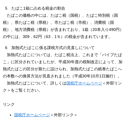
5 たばこ1箱に占める税金の割合
たばこの価格の中には、たばこ税（国税）、たばこ特別税（国
税）、県たばこ税（県税）、市たばこ税（市税）、消費税（国
税）、地方消費税（県税）が含まれており、1箱（20本入り490円）
の中には、309．62円（63．1％）の税金が含まれています。
6 加熱式たばこに係る課税方式の見直しについて
加熱式たばこについては、たばこ税法上、これまで「パイプたば
こ」に区分されていましたが、平成30年度の税制改正によって、加
熱式たばこの区分が新たに設けられ、加熱式たばこの紙巻たばこへ
の本数への換算方法が見直されました（平成30年10月1日施行）。
加熱式たばこについて、詳しくは
国税庁ホームページ
＜外部リン
ク＞
をご覧ください。
リンク
国税庁ホームページ
＜外部リンク＞