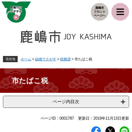
ペ
メ
鹿嶋市
ー
ニ
フロント
ジ
ュ
ページへ
の
ー
先
を
頭
飛
で
ば
す
し
。
て
本
現在地
ホーム
>
組織でさがす
>
税務課
>
市たばこ税
文
へ
市たばこ税
ページ内目次
本
ページID：0001787
更新日：2019年11月13日更新
文