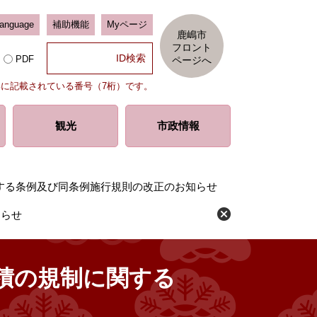
Language
補助機能
Myページ
鹿嶋市
フロント
PDF
ページへ
部に記載されている番号（7桁）です。
観光
市政情報
する条例及び同条例施行規則の改正のお知らせ
知らせ
積の規制に関する