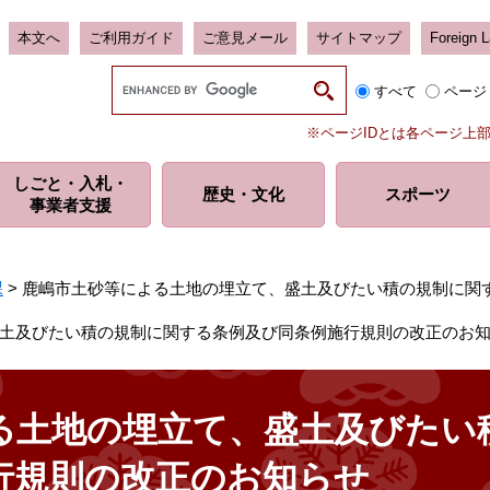
本文へ
ご利用ガイド
ご意見メール
サイトマップ
Foreign 
G
すべて
ページ
o
o
※ページIDとは各ページ上
g
l
しごと・入札・
e
歴史・
文化
スポーツ
事業者支援
カ
ス
タ
ム
課
>
鹿嶋市土砂等による土地の埋立て、盛土及びたい積の規制に関
検
索
土及びたい積の規制に関する条例及び同条例施行規則の改正のお
る土地の埋立て、盛土及びたい
行規則の改正のお知らせ