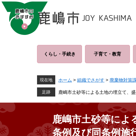
ペ
メ
ー
ニ
ジ
ュ
の
ー
先
を
頭
飛
で
ば
くらし・
手続き
子育て・
教育
す
し
。
て
本
文
現在地
ホーム
>
組織でさがす
>
廃棄物対策
へ
鹿嶋市土砂等による土地の埋立て、盛
鹿嶋市土砂等によ
条例及び同条例施