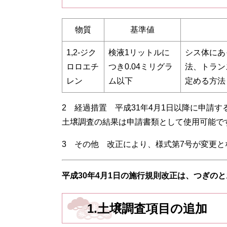
物質
基準値
1,2-ジク
検液1リットルに
シス体にあっ
ロロエチ
つき0.04ミリグラ
法、トランス
レン
ム以下
定める方法
2 経過措置 平成31年4月1日以降に申請す
土壌調査の結果は申請書類として使用可能です
3 その他 改正により、様式第7号が変更
平
成30
年4月1日の施行規則改正は、つぎの
1.土壌調査項目の追加