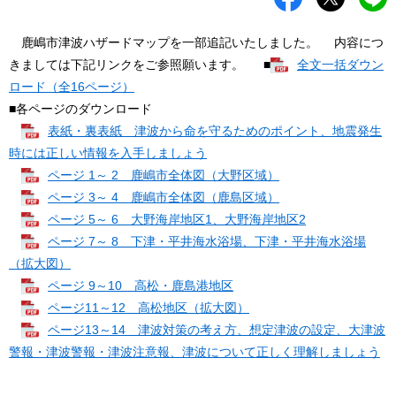
鹿嶋市津波ハザードマップを一部追記いたしました。 内容につ
きましては下記リンクをご参照願います。 ■
全文一括ダウン
ロード（全16ページ）
■各ページのダウンロード
表紙・裏表紙 津波から命を守るためのポイント、地震発生
時には正しい情報を入手しましょう
ページ 1～ 2 鹿嶋市全体図（大野区域）
ページ 3～ 4 鹿嶋市全体図（鹿島区域）
ページ 5～ 6 大野海岸地区1、大野海岸地区2
ページ 7～ 8 下津・平井海水浴場、下津・平井海水浴場
（拡大図）
ページ 9～10 高松・鹿島港地区
ページ11～12 高松地区（拡大図）
ページ13～14 津波対策の考え方、想定津波の設定、大津波
警報・津波警報・津波注意報、津波について正しく理解しましょう