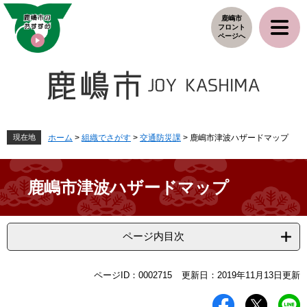
ペ
メ
鹿嶋市
ー
ニ
フロント
ジ
ュ
ページへ
の
ー
先
を
頭
飛
で
ば
す
し
。
て
本
現在地
ホーム
>
組織でさがす
>
交通防災課
>
鹿嶋市津波ハザードマップ
文
へ
鹿嶋市津波ハザードマップ
ページ内目次
本
ページID：0002715
更新日：2019年11月13日更新
文