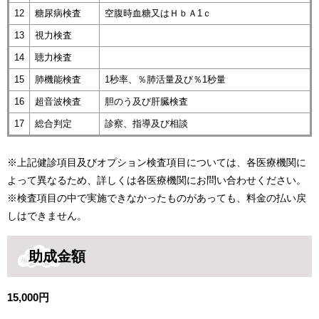
12
糖尿病検査
空腹時血糖又はＨｂＡ1ｃ
13
視力検査
14
聴力検査
15
肺機能検査
1秒率、％肺活量及び％1秒量
16
超音波検査
胆のう及び肝臓検査
17
総合判定
診察、指導及び相談
※上記健診項目及びオプション検査項目については、各医療機関に
よって異なるため、詳しくは各医療機関にお問い合わせください。
※検査項目の中で実施できなかったものがあっても、料金の払い戻
しはできません。
助成金額
15,000円