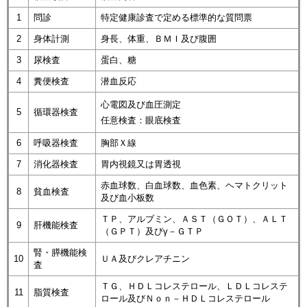
1
問診
特定健康診査で定める標準的な質問票
2
身体計測
身長、体重、ＢＭＩ及び腹囲
3
尿検査
蛋白、糖
4
糞便検査
潜血反応
心電図及び血圧測定
5
循環器検査
任意検査：眼底検査
6
呼吸器検査
胸部Ｘ線
7
消化器検査
胃内視鏡又は胃透視
赤血球数、白血球数、血色素、ヘマトクリット
8
貧血検査
及び血小板数
ＴＰ、アルブミン、ＡＳＴ（ＧＯＴ）、ＡＬＴ
9
肝機能検査
（ＧＰＴ）及びγ－ＧＴＰ
腎・膵機能検
10
ＵＡ及びクレアチニン
査
ＴＧ、ＨＤＬコレステロール、ＬＤＬコレステ
11
脂質検査
ロール及びＮｏｎ－ＨＤＬコレステロール