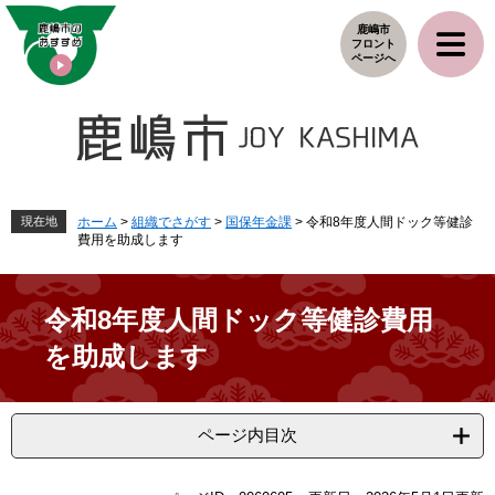
ペ
メ
鹿嶋市
ー
ニ
フロント
ジ
ュ
ページへ
の
ー
先
を
頭
飛
で
ば
す
し
。
て
本
現在地
ホーム
>
組織でさがす
>
国保年金課
>
令和8年度人間ドック等健診
費用を助成します
文
へ
令和8年度人間ドック等健診費用
を助成します
ページ内目次