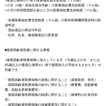
○重度心身障がい者の医療福祉費支給制度（マル福）
○小児（0歳～高校生相当年齢）の医療福祉費支給制度（マル福）
○小児の所得限度額を超えた方の医療福祉費支給制度（マル福）
・各種医療福祉費支給制度（マル福）の県外医療機関受診時の助
成申請
・受給者証の再交付申請
・住所、氏名、被保険者証の変更届
■後期高齢者医療に関する事務
○後期高齢者医療保険に加入している方（75歳以上の方、または
65歳以上の重度心身障がい者で後期加入の手続きをされた方）が
対象です。
・後期高齢者医療保険の資格に関すること（資格取得、喪失）
・後期高齢者医療保険の給付に関すること（療養費、高額療養
費、高額合算療養費等）
・後期高齢者医療保険の賦課に関すること（保険料の計算内容
等）
・後期高齢者医療保険の保健事業等に関すること