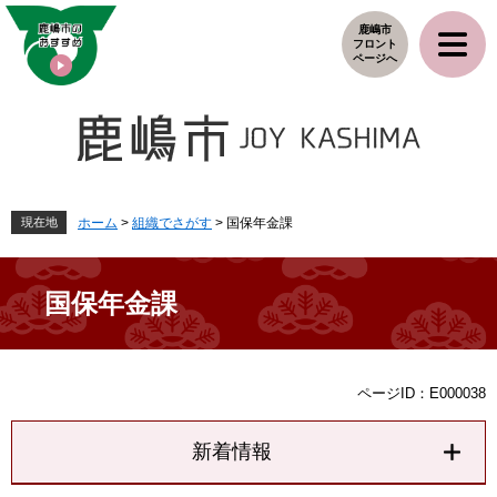
ペ
メ
鹿嶋市
ー
ニ
フロント
ジ
ュ
ページへ
の
ー
先
を
頭
飛
で
ば
す
し
。
て
本
現在地
ホーム
>
組織でさがす
>
国保年金課
文
へ
国保年金課
本
ページID：E000038
文
新着情報