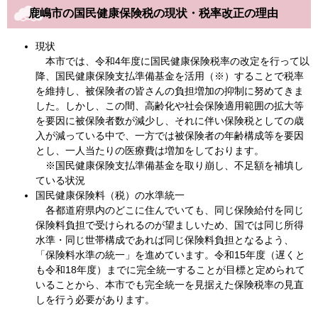
鹿嶋市の国民健康保険税の現状・税率改正の理由
現状
本市では、令和4年度に国民健康保険税率の改定を行って以
降、国民健康保険支払準備基金を活用（※）することで税率
を維持し、被保険者の皆さんの負担増加の抑制に努めてきま
した。しかし、この間、高齢化や社会保険適用範囲の拡大等
を要因に被保険者数が減少し、それに伴い保険税としての歳
入が減っている中で、一方では被保険者の年齢構成等を要因
とし、一人当たりの医療費は増加をしております。
※国民健康保険支払準備基金を取り崩し、不足額を補填し
ている状況
国民健康保険料（税）の水準統一
各都道府県内のどこに住んでいても、同じ保険給付を同じ
保険料負担で受けられるのが望ましいため、国では同じ所得
水準・同じ世帯構成であれば同じ保険料負担となるよう、
「保険料水準の統一」を進めています。令和15年度（遅くと
も令和18年度）までに完全統一することが目標と定められて
いることから、本市でも完全統一を見据えた保険税率の見直
しを行う必要があります。