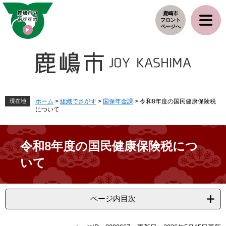
ペ
メ
鹿嶋市
ー
ニ
フロント
ジ
ュ
ページへ
の
ー
先
を
頭
飛
で
ば
す
し
。
て
本
現在地
ホーム
>
組織でさがす
>
国保年金課
>
令和8年度の国民健康保険税
について
文
へ
令和8年度の国民健康保険税につ
いて
ページ内目次