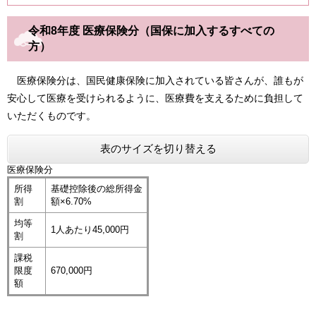
令和8年度 医療保険分（国保に加入するすべての
方）
医療保険分は、国民健康保険に加入されている皆さんが、誰もが
安心して医療を受けられるように、医療費を支えるために負担して
いただくものです。
表のサイズを切り替える
医療保険分
所得
基礎控除後の総所得金
割
額×6.70%
均等
1人あたり45,000円
割
課税
限度
670,000円
額