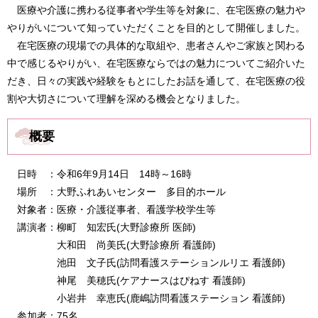
医療や介護に携わる従事者や学生等を対象に、在宅医療の魅力や
やりがいについて知っていただくことを目的として開催しました。
在宅医療の現場での具体的な取組や、患者さんやご家族と関わる
中で感じるやりがい、在宅医療ならではの魅力についてご紹介いた
だき、日々の実践や経験をもとにしたお話を通して、在宅医療の役
割や大切さについて理解を深める機会となりました。
概要
​ 日時 ：令和6年9月14日 14時～16時
場所 ：大野ふれあいセンター 多目的ホール
対象者：医療・介護従事者、看護学校学生等
講演者：柳町 知宏氏(大野診療所 医師)
大和田 尚美氏(大野診療所 看護師)
池田 文子氏(訪問看護ステーションルリエ 看護師)
神尾 美穂氏(ケアナースはぴねす 看護師)
小岩井 幸恵氏(鹿嶋訪問看護ステーション 看護師)
参加者：75名