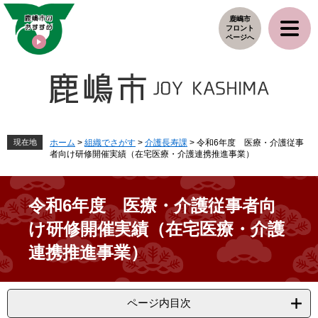
ペ
メ
鹿嶋市
ー
ニ
フロント
ジ
ュ
ページへ
の
ー
先
を
頭
飛
で
ば
す
し
。
て
本
現在地
ホーム
>
組織でさがす
>
介護長寿課
>
令和6年度 医療・介護従事
者向け研修開催実績（在宅医療・介護連携推進事業）
文
へ
令和6年度 医療・介護従事者向
け研修開催実績（在宅医療・介護
連携推進事業）
ページ内目次