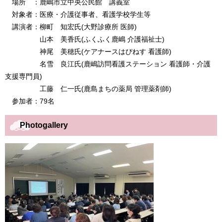
場所 ：鹿嶋市立中央公民館 講義室
対象者：医療・介護従事者、看護学校学生等
講演者：柳町 知宏氏(大野診療所 医師)
山本 美香氏(ふくふく鹿嶋 介護福祉士)
神尾 美穂氏(ケアナースはぴねす 看護師)
名雪 良江氏(鹿嶋訪問看護ステーション 看護師・介護
支援専門員)
工藤 仁一氏(鹿島まちの薬局 管理薬剤師)
参加者：79名
Photogallery