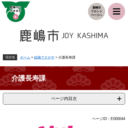
ペ
メ
鹿嶋市
ー
ニ
フロント
ジ
ュ
ページへ
の
ー
先
を
頭
飛
で
ば
す
し
。
て
本
現在地
ホーム
>
組織でさがす
>
介護長寿課
文
へ
介護長寿課
ページ内目次
本
ページID：E000044
文