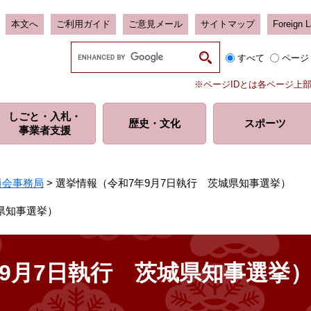
本文へ
ご利用ガイド
ご意見メール
サイトマップ
Foreign 
G
すべて
ページ
o
o
※ページIDとは各ページ上
g
l
しごと・入札・
e
歴史・
文化
スポーツ
事業者支援
カ
ス
タ
ム
員会事務局
>
選挙情報（令和7年9月7日執行 茨城県知事選挙）
検
索
県知事選挙）
9月7日執行 茨城県知事選挙