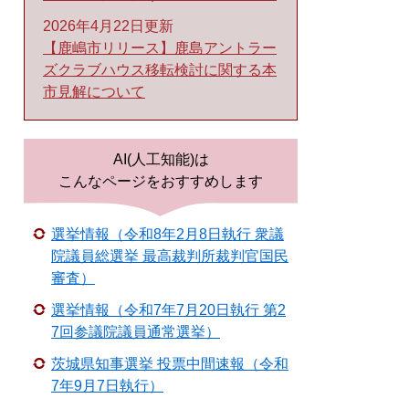
2026年4月22日更新
【鹿嶋市リリース】鹿島アントラー
ズクラブハウス移転検討に関する本
市見解について
AI(人工知能)は
こんなページをおすすめします
選挙情報（令和8年2月8日執行 衆議
院議員総選挙 最高裁判所裁判官国民
審査）
選挙情報（令和7年7月20日執行 第2
7回参議院議員通常選挙）
茨城県知事選挙 投票中間速報（令和
7年9月7日執行）