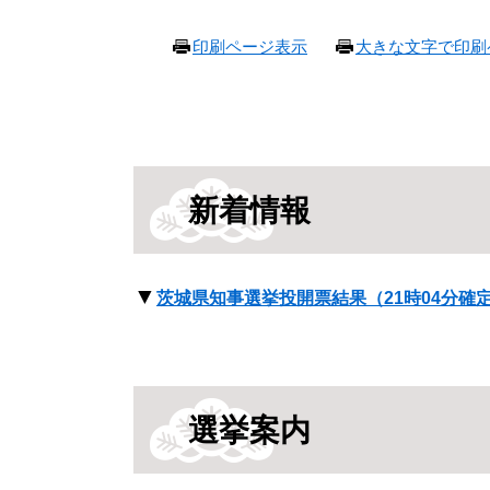
本
印刷ページ表示
大きな文字で印刷
文
新着情報
▼
茨城県知事選挙投開票結果（21時04分確
選挙案内