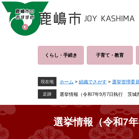
ペ
メ
ー
ニ
ジ
ュ
の
ー
先
を
頭
飛
で
ば
くらし・
手続き
子育て・
教育
す
し
。
て
本
文
現在地
ホーム
>
組織でさがす
>
選挙管理委
へ
選挙情報（令和7年9月7日執行 茨城
選挙情報（令和7年