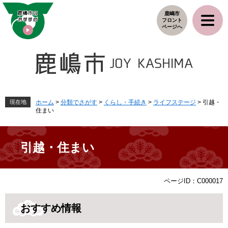
ペ
メ
鹿嶋市
ー
ニ
フロント
ジ
ュ
ページへ
の
ー
先
を
頭
飛
で
ば
す
し
。
て
本
現在地
ホーム
>
分類でさがす
>
くらし・手続き
>
ライフステージ
>
引越・
住まい
文
へ
引越・住まい
本
ページID：C000017
文
おすすめ情報