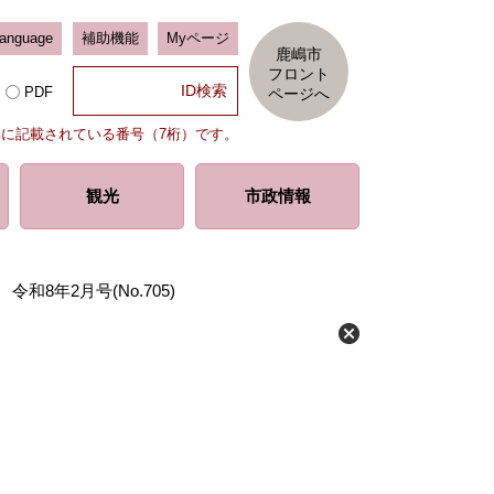
Language
補助機能
Myページ
鹿嶋市
フロント
PDF
ページへ
部に記載されている番号（7桁）です。
観光
市政情報
令和8年2月号(No.705)