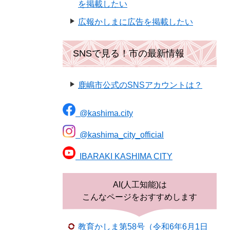
を掲載したい
広報かしまに広告を掲載したい
SNSで見る！市の最新情報
鹿嶋市公式のSNSアカウントは？
@kashima.city
@kashima_city_official
IBARAKI KASHIMA CITY
AI(人工知能)は
こんなページをおすすめします
教育かしま第58号（令和6年6月1日