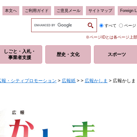
本文へ
ご利用ガイド
ご意見メール
サイトマップ
Foreign 
G
すべて
ページ
o
o
※ページIDとは各ページ上
g
l
しごと・入札・
e
歴史・
文化
スポーツ
事業者支援
カ
ス
タ
ム
広報・シティプロモーション
>
広報紙
>
>
広報かしま
>
広報かしま 
検
索