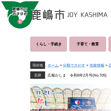
ペ
メ
ー
ニ
ジ
ュ
の
ー
先
を
頭
飛
で
ば
くらし・
手続き
子育て・
教育
す
し
。
て
本
文
現在地
ホーム
>
分類でさがす
>
市政情報
>
へ
広報かしま 令和8年2月号(No.705)