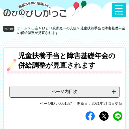
ペ
メ
ー
ニ
ジ
ュ
の
ー
先
を
ホーム
>
出産
>
ひとり親家庭への支援
>
児童扶養手当と障害基礎年金
現在地
頭
飛
の併給調整が見直されます
で
ば
す
し
。
て
本
児童扶養手当と障害基礎年金の
本
文
文
併給調整が見直されます
へ
ページ内目次
ページID：0051324
更新日：2021年3月1日更新