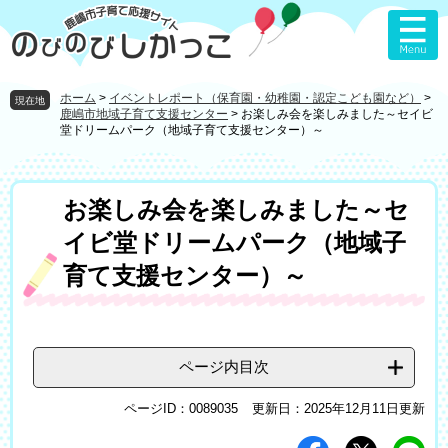
ペ
メ
ー
ニ
ジ
ュ
の
ー
先
を
ホーム
>
イベントレポート（保育園・幼稚園・認定こども園など）
>
現在地
頭
飛
鹿嶋市地域子育て支援センター
>
お楽しみ会を楽しみました～セイビ
堂ドリームパーク（地域子育て支援センター）～
で
ば
す
し
。
て
本
本
お楽しみ会を楽しみました～セ
文
文
イビ堂ドリームパーク（地域子
へ
育て支援センター）～
ページ内目次
ページID：0089035
更新日：2025年12月11日更新