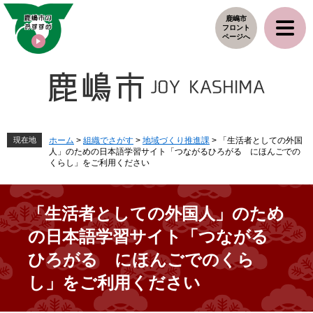
ペ
メ
鹿嶋市
ー
ニ
フロント
ジ
ュ
ページへ
の
ー
先
を
頭
飛
で
ば
す
し
。
て
本
現在地
ホーム
>
組織でさがす
>
地域づくり推進課
>
「生活者としての外国
人」のための日本語学習サイト「つながるひろがる にほんごでの
文
くらし」をご利用ください
へ
「生活者としての外国人」のため
の日本語学習サイト「つながる
ひろがる にほんごでのくら
し」をご利用ください